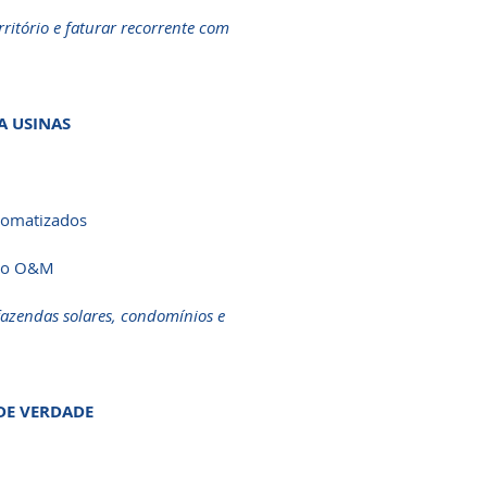
ritório e faturar recorrente com
A USINAS
utomatizados
ção O&M
azendas solares, condomínios e
DE VERDADE