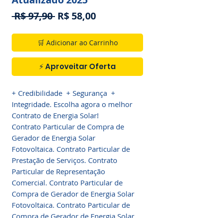
Preço
Preço
 R$ 97,90 
R$ 58,00
normal
promocional
🛒 Adicionar ao Carrinho
⚡ Aproveitar Oferta
+ Credibilidade + Segurança +
Integridade. Escolha agora o melhor
Contrato de Energia Solar!
Contrato Particular de Compra de
Gerador de Energia Solar
Fotovoltaica. Contrato Particular de
Prestação de Serviços. Contrato
Particular de Representação
Comercial. Contrato Particular de
Compra de Gerador de Energia Solar
Fotovoltaica. Contrato Particular de
Compra de Gerador de Energia Solar