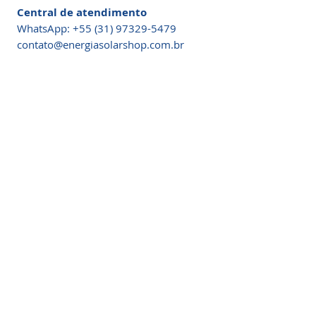
Central de atendimento
WhatsApp: +55 (31) 97329-5479​
contato@energiasolarshop.com.br
Informações do Produto
O carregador solar o mais inovador do
mercado 60Watt para a praia / clubes /
hoteis, acampamentos e muito mais.
Excelente para Ventilador / Telefone
celular / PDA / MP3 / MP4 / câmera
digital / câmera de vídeo / videogames
PSP / DVD / iPhone / Blackberry / fone
de ouvido bluetooth / produtos digitais
IPOD.
Somos a marca líder em energia solar no Brasil.
Encontre a unidade mais próxima de você e
Design dobrável, aparência graciosa,
comece a economizar agora
!
conveniênte para levar
Energia Solar Shop
© 2012-2026.
para praia, clube, hotel, passeios,
Todos os direitos reservados.