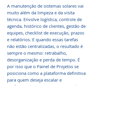
A manutenção de sistemas solares vai
muito além da limpeza e da visita
técnica. Envolve logística, controle de
agenda, histórico de clientes, gestão de
equipes, checklist de execução, prazos
e relatórios. E quando essas tarefas
não estão centralizadas, o resultado é
sempre o mesmo: retrabalho,
desorganização e perda de tempo. É
por isso que o Painel de Projetos se
posiciona como a plataforma definitiva
para quem deseja escalar e
profissionalizar o gerenciamento de
clientes, técnicos e ordens de serviço
no setor fotovoltaico.
🧠 Painel de Projetos: Seu
CRM Inteligente