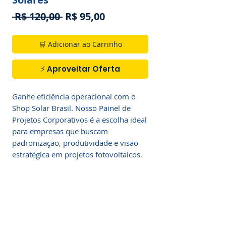
Preço
Preço
 R$ 120,00 
R$ 95,00
normal
promocional
🛒 Adicionar ao Carrinho
⚡ Aproveitar Oferta
Ganhe eficiência operacional com o 
Shop Solar Brasil. Nosso Painel de 
Projetos Corporativos é a escolha ideal 
para empresas que buscam 
padronização, produtividade e visão 
estratégica em projetos fotovoltaicos.