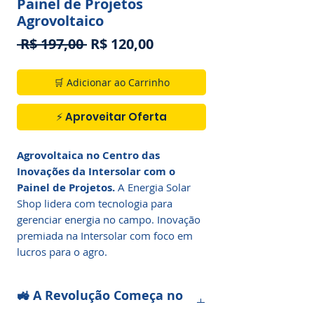
Painel de Projetos
Agrovoltaico
Preço
Preço
 R$ 197,00 
R$ 120,00
normal
promocional
🛒 Adicionar ao Carrinho
⚡ Aproveitar Oferta
Agrovoltaica no Centro das
Inovações da Intersolar com o
Painel de Projetos.
A Energia Solar
Shop lidera com tecnologia para
gerenciar energia no campo. Inovação
premiada na Intersolar com foco em
lucros para o agro.
🚜 A Revolução Começa no
Painel de Projetos