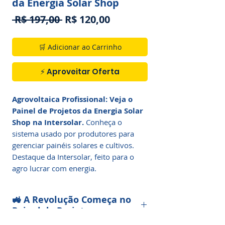
da Energia Solar Shop
Preço
Preço
 R$ 197,00 
R$ 120,00
normal
promocional
🛒 Adicionar ao Carrinho
⚡ Aproveitar Oferta
Agrovoltaica Profissional: Veja o
Painel de Projetos da Energia Solar
Shop na Intersolar.
Conheça o
sistema usado por produtores para
gerenciar painéis solares e cultivos.
Destaque da Intersolar, feito para o
agro lucrar com energia.
🚜 A Revolução Começa no
Painel de Projetos