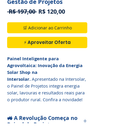
Gestão de Projetos
Preço
Preço
 R$ 197,00 
R$ 120,00
normal
promocional
🛒 Adicionar ao Carrinho
⚡ Aproveitar Oferta
Painel Inteligente para
Agrovoltaica: Inovação da Energia
Solar Shop na
Intersolar.
Apresentado na Intersolar,
o Painel de Projetos integra energia
solar, lavouras e resultados reais para
o produtor rural. Confira a novidade!
🚜 A Revolução Começa no
Painel de Projetos