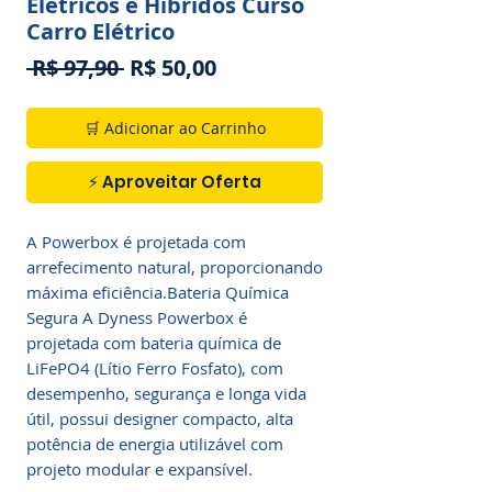
Elétricos e Híbridos Curso
Carro Elétrico
Preço
Preço
 R$ 97,90 
R$ 50,00
normal
promocional
🛒 Adicionar ao Carrinho
⚡ Aproveitar Oferta
A Powerbox é projetada com
arrefecimento natural, proporcionando
máxima eficiência.Bateria Química
Segura A Dyness Powerbox é
projetada com bateria química de
LiFePO4 (Lítio Ferro Fosfato), com
desempenho, segurança e longa vida
útil, possui designer compacto, alta
potência de energia utilizável com
projeto modular e expansível.