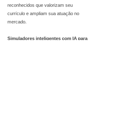
reconhecidos que valorizam seu
currículo e ampliam sua atuação no
mercado.
Simuladores inteligentes com IA para
ROI, economia e viabilidade
Apresente resultados reais e
personalizados aos seus clientes com
simuladores de retorno sobre
investimento, economia mensal e
viabilidade técnica. Gere confiança e
feche mais projetos com facilidade.
Painel completo para gerenciar ordens
de serviço, clientes e projetos
Controle total das suas operações: crie,