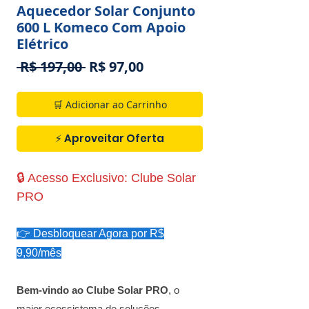
Aquecedor Solar Conjunto
600 L Komeco Com Apoio
Elétrico
Preço
Preço
 R$ 197,00 
R$ 97,00
normal
promocional
🛒 Adicionar ao Carrinho
⚡ Aproveitar Oferta
🔒 Acesso Exclusivo: Clube Solar
PRO
👉 Desbloquear Agora por R$
9,90/mês
Bem-vindo ao Clube Solar PRO
, o