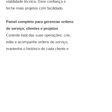
viabilidade técnica. Gere confiança e
feche mais projetos com facilidade.
Painel completo para gerenciar ordens
de serviço, clientes e projetos
Controle total das suas operações: crie,
edite e acompanhe ordens de serviço,
mantenha o histórico de cada cliente e
monitore o andamento de cada projeto
em um único lugar, com praticidade e
segurança.
💥 Tudo isso por apenas
R$ 9,90/mês
,
menos de
R$ 0,33 por dia
.
Sem fidelidade. Acesso imediato.
Desbloqueie agora e receba as melhores
ofertas, ferramentas e conteúdos do