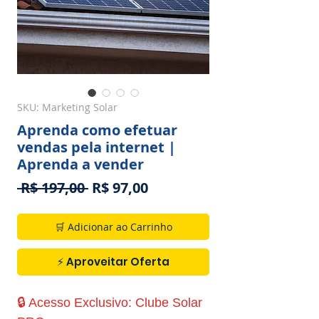
SKU: Marketing Solar
Aprenda como efetuar
vendas pela internet |
Aprenda a vender
Preço
Preço
 R$ 197,00 
R$ 97,00
normal
promocional
🛒 Adicionar ao Carrinho
⚡ Aproveitar Oferta
🔒 Acesso Exclusivo: Clube Solar