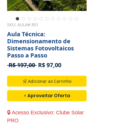
SKU: AULA# 801
Aula Técnica:
Dimensionamento de
Sistemas Fotovoltaicos
Passo a Passo
Preço
Preço
 R$ 197,00 
R$ 97,00
normal
promocional
🛒 Adicionar ao Carrinho
⚡ Aproveitar Oferta
🔒 Acesso Exclusivo: Clube Solar
PRO