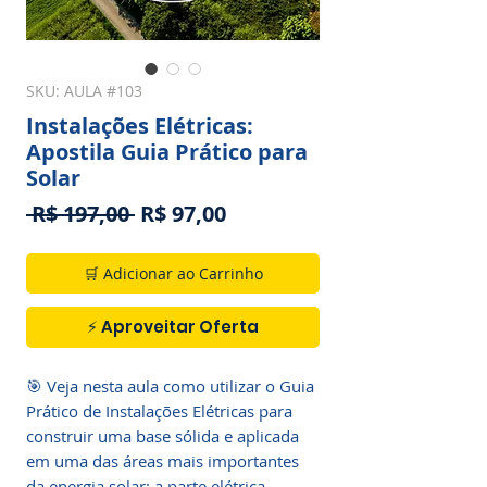
SKU: AULA #103
Instalações Elétricas:
Apostila Guia Prático para
Solar
Preço
Preço
 R$ 197,00 
R$ 97,00
normal
promocional
🛒 Adicionar ao Carrinho
⚡ Aproveitar Oferta
🎯 Veja nesta aula como utilizar o Guia 
Prático de Instalações Elétricas para 
construir uma base sólida e aplicada 
em uma das áreas mais importantes 
da energia solar: a parte elétrica.
