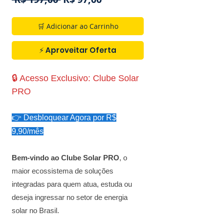
normal
promocional
🛒 Adicionar ao Carrinho
⚡ Aproveitar Oferta
🔒 Acesso Exclusivo: Clube Solar
PRO
👉 Desbloquear Agora por R$
9,90/mês
Bem-vindo ao Clube Solar PRO
, o
maior ecossistema de soluções
integradas para quem atua, estuda ou
deseja ingressar no setor de energia
solar no Brasil.