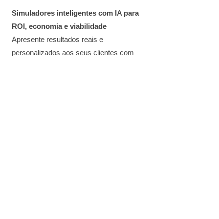
Simuladores inteligentes com IA para
ROI, economia e viabilidade
Apresente resultados reais e
personalizados aos seus clientes com
simuladores de retorno sobre
investimento, economia mensal e
viabilidade técnica. Gere confiança e
feche mais projetos com facilidade.
Painel completo para gerenciar ordens
de serviço, clientes e projetos
Controle total das suas operações: crie,
edite e acompanhe ordens de serviço,
mantenha o histórico de cada cliente e
monitore o andamento de cada projeto
em um único lugar, com praticidade e