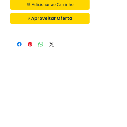
🛒 Adicionar ao Carrinho
⚡ Aproveitar Oferta