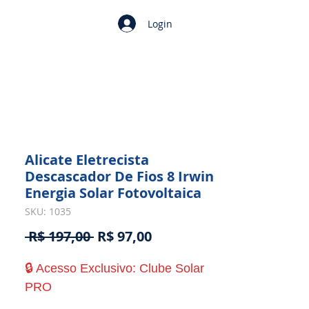
Login
Alicate Eletrecista
Descascador De Fios 8 Irwin
Energia Solar Fotovoltaica
SKU: 1035
Preço
Preço
 R$ 197,00 
R$ 97,00
normal
promocional
🔒 Acesso Exclusivo: Clube Solar
PRO