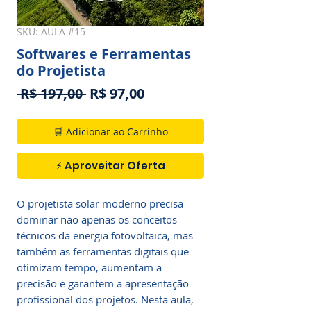
SKU: AULA #15
Softwares e Ferramentas
do Projetista
Preço
Preço
 R$ 197,00 
R$ 97,00
normal
promocional
🛒 Adicionar ao Carrinho
⚡ Aproveitar Oferta
O projetista solar moderno precisa 
dominar não apenas os conceitos 
técnicos da energia fotovoltaica, mas 
também as ferramentas digitais que 
otimizam tempo, aumentam a 
precisão e garantem a apresentação 
profissional dos projetos. Nesta aula, 