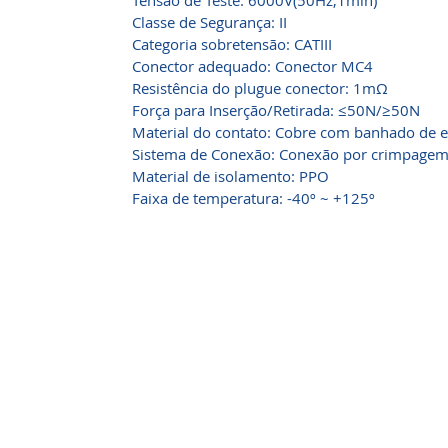
Tensão de Teste: 6000V(50Hz,1min)
Classe de Segurança: II
Categoria sobretensão: CATIII
Conector adequado: Conector MC4
Resistência do plugue conector: 1mΩ
Força para Inserção/Retirada: ≤50N/≥50N
Material do contato: Cobre com banhado de 
Sistema de Conexão: Conexão por crimpage
Material de isolamento: PPO
Faixa de temperatura: -40º ~ +125º