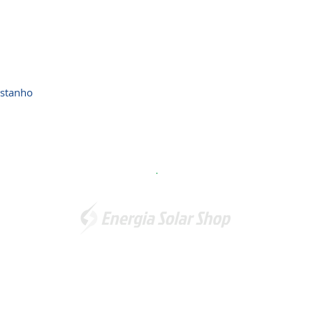
estanho
m
.
Somos a marca líder em energia solar no Brasil. Encontre a
unidade mais próxima de você e
comece a economizar agora
!
Energia Solar Shop
© 2012-2026. Todos os direitos reservados.