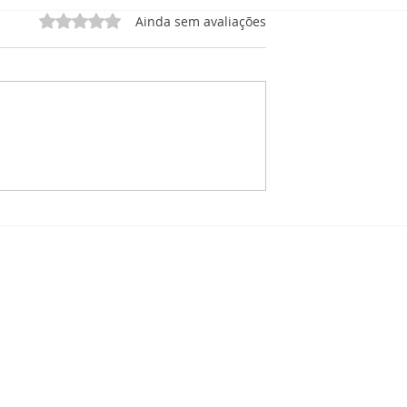
Avaliado com 0 de 5 estrelas.
Ainda sem avaliações
 Manutenção
CRM Manutenção: O que
órios, e
está incluso no Painel de
 Tudo em Um Só
Projetos para Manutençã
Solar?