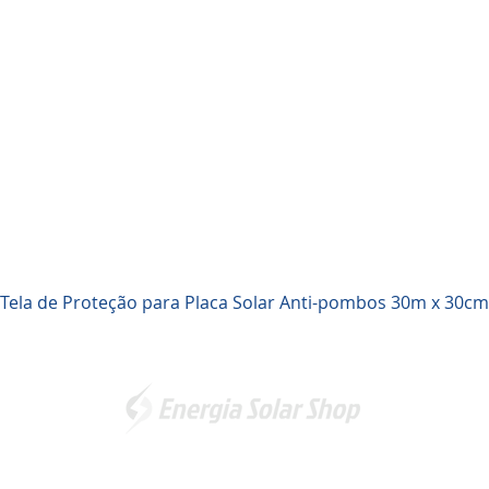
Visualização rápida
Tela de Proteção para Placa Solar Anti-pombos 30m x 30cm
Somos a marca líder em energia solar no Brasil. Encontre a
unidade mais próxima de você e
comece a economizar agora
!