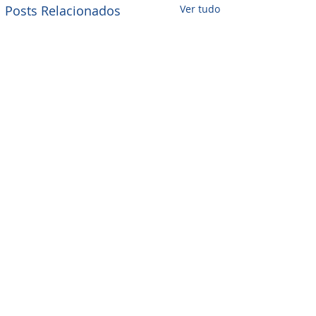
Posts Relacionados
Ver tudo
Comentários
0.0 / 5 (0)
Checklists Manutenção
CRM Manutenção