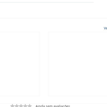
V
Avaliado com 0 de 5 estrelas.
Ainda sem avaliações