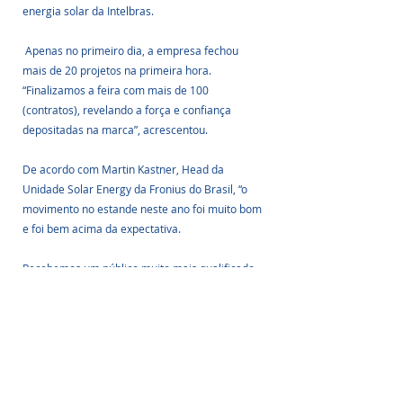
energia solar da Intelbras.
 Apenas no primeiro dia, a empresa fechou 
mais de 20 projetos na primeira hora. 
“Finalizamos a feira com mais de 100 
(contratos), revelando a força e confiança 
depositadas na marca”, acrescentou.
De acordo com Martin Kastner, Head da 
Unidade Solar Energy da Fronius do Brasil, “o 
movimento no estande neste ano foi muito bom 
e foi bem acima da expectativa. 
Recebemos um público muito mais qualificado, 
que busca informações mais específicas sobre 
tecnologia adequada para seu negócio.”
 E expositores como Araxá Engenharia, 
Campbell Scientific do Brasil, Canadian Solar, 
GD Solar, Huawei Digital Power e Risen Energy 