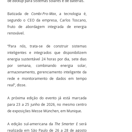
de 
backup
 para sistemas solares e de baterias. 
Batizada de 
Combi-Pro-Max
, a tecnologia é, 
segundo o CEO da empresa, Carlos Toscano, 
fruto de abordagem integrada de energia 
renovável. 
“Para nós, trata-se de construir sistemas 
inteligentes e integrados que disponibilizem 
energia sustentável 24 horas por dia, sete dias 
por semana, combinando energia solar, 
armazenamento, gerenciamento inteligente da 
rede e monitoramento de dados em tempo 
real”, disse. 
A próxima edição do evento já está marcada 
para 23 a 25 junho de 2026, no mesmo centro 
de exposições Messe München, em Munique.
A edição sul-americana da 
The Smarter E
 será 
realizada em São Paulo de 26 a 28 de agosto 