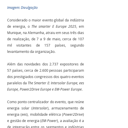
Imagem: Divulgação
Considerado o maior evento global da indústria 
de energia, o 
The smarter E Europe 2025
, em 
Munique, na Alemanha, atraiu em seus três dias 
de realização, de 7 a 9 de maio, cerca de 107 
mil visitantes de 157 países, segundo 
levantamento da organização.
Além das novidades dos 2.737 expositores de 
57 países, cerca de 2.600 pessoas participaram 
dos prestigiados congressos dos quatro eventos 
paralelos da 
The Smarter E: Intersolar Europe, ees 
Europe, Power2Drive Europe e EM-Power Europe
.
Como ponto centralizador do evento, que reúne 
energia solar (
Intersolar
), armazenamento de 
energia (
ees
), mobilidade elétrica (
Power2Drive
) 
e gestão de energia (
EM-Power
), a avaliação é a 
de integração entre os segmentos e indústrias 