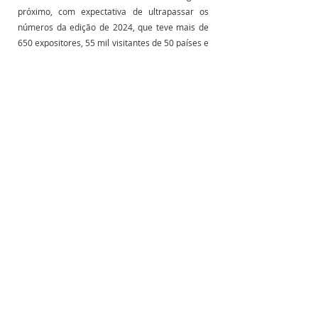
próximo, com expectativa de ultrapassar os 
números da edição de 2024, que teve mais de 
650 expositores, 55 mil visitantes de 50 países e 
mais de 2,5 mil participantes nos congressos 
paralelos. Mais informação em 
https://www.thesmartere.com.br
 .
Fonte: Fotovolt
Posts Relacionados
Ver tudo