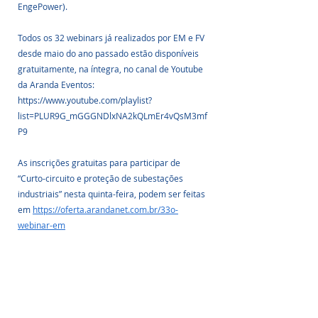
EngePower).
Todos os 32 webinars já realizados por EM e FV 
desde maio do ano passado estão disponíveis 
gratuitamente, na íntegra, no canal de Youtube 
da Aranda Eventos: 
https://www.youtube.com/playlist?
list=PLUR9G_mGGGNDlxNA2kQLmEr4vQsM3mf
P9
As inscrições gratuitas para participar de 
“Curto-circuito e proteção de subestações 
industriais” nesta quinta-feira, podem ser feitas 
em 
https://oferta.arandanet.com.br/33o-
webinar-em
Fonte: Fotovolt