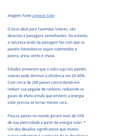
Imagem: Fonte 
Limpeza Solar
O local ideal para Fazendas Solares, são 
desertos e paisagens semelhantes. No entanto, 
a natureza árida da paisagem faz com que os 
painéis fotovoltaicos sejam submetidos a 
poeira, areia, vento e chuva. 
Estudos provaram que o vidro sujo nos painéis 
solares pode diminuir a eficiência em 20-40%. 
Com cerca de 200 países concordando em 
reduzir sua pegada de carbono, reduzindo os 
gases de efeito estufa que emitem; a energia 
solar precisa se tornar menos cara. 
Poucos países no mundo geram mais de 10% 
de sua eletricidade a partir da energia solar. * 
Um dos desafios significativos que muitos 
países enfrentam é a poluição do ar. Resolver o 