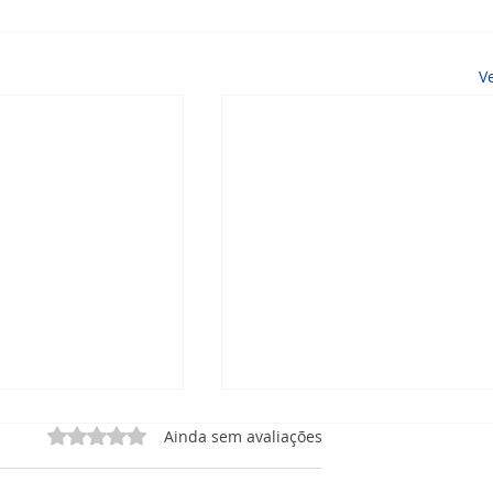
V
Avaliado com 0 de 5 estrelas.
Ainda sem avaliações