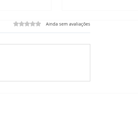
Avaliado com 0 de 5 estrelas.
Ainda sem avaliações
 Manutenção
CRM Manutenção: O que
órios, e
está incluso no Painel de
 Tudo em Um Só
Projetos para Manutençã
Solar?