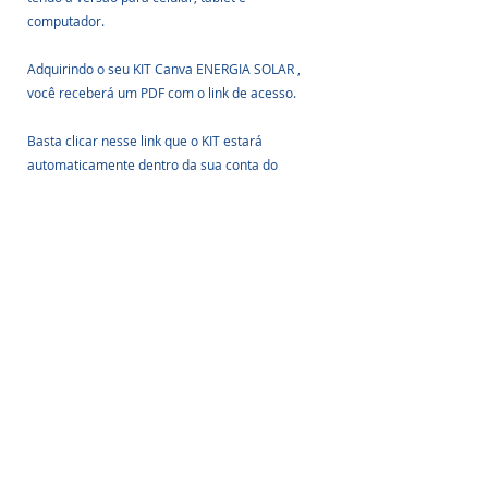
computador.
Adquirindo o seu KIT Canva ENERGIA SOLAR , 
você receberá um PDF com o link de acesso. 
Basta clicar nesse link que o KIT estará 
automaticamente dentro da sua conta do 
Canva, pronto para ser editado.
Você também receberá VIDEOS de como 
utilizar o KIT Canva e como editar os seus 
modelos de posts.
FUNCIONA NA VERSÃO GRATUITA DO 
CANVA?
SIM!
 Todos os combos podem ser usados tanto 
na versão free quanto na versão paga. Tudo o 
que você precisa é de uma conta gratuita do 
Canva antes de começar.