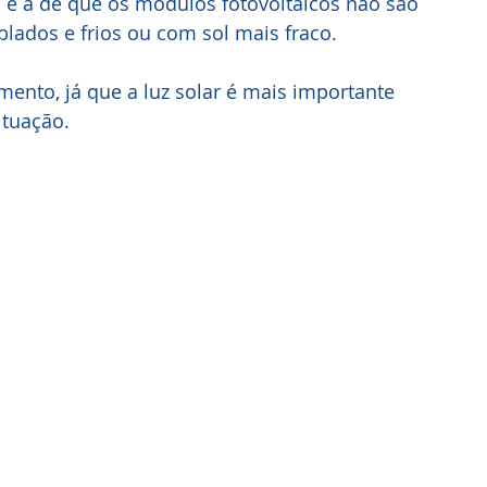
a é a de que os módulos fotovoltaicos não são 
blados e frios ou com sol mais fraco.
ento, já que a luz solar é mais importante 
ituação.