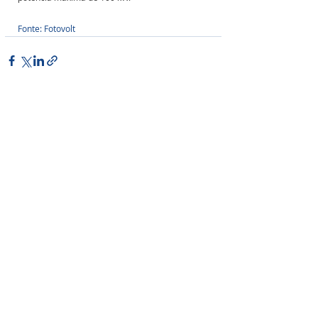
Fonte: Fotovolt
Posts Relacionados
Ver tudo