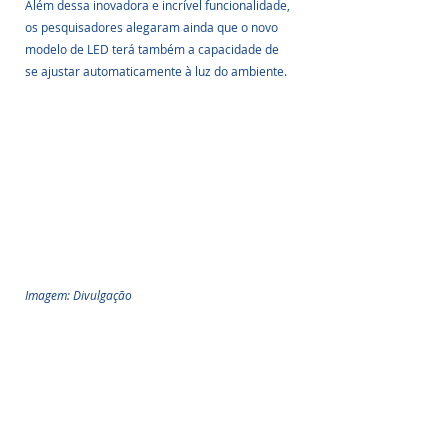
Além dessa inovadora e incrível funcionalidade, 
os pesquisadores alegaram ainda que o novo 
modelo de LED terá também a capacidade de 
se ajustar automaticamente à luz do ambiente.
Imagem: Divulgação
Não será mais preciso aumentar manualmente 
o brilho da tela ao sair de um lugar escuro para 
um mais claro (ou vice-versa), pois a nova 
tecnologia possibilitará que a tela faça isso de 
maneira automática. 