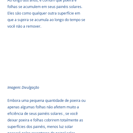
Ao longo dos anos, é comum que poeira e 
folhas se acumulem em seus painéis solares. 
Eles são como qualquer outra superfície em 
que a sujeira se acumula ao longo do tempo se 
você não a remover. 
Imagem: Divulgação
Embora uma pequena quantidade de poeira ou 
apenas algumas folhas não afetem muito a 
eficiência de seus painéis solares , se você 
deixar poeira e folhas cobrirem totalmente as 
superfícies dos painéis, menos luz solar 
passará pelos receptores do painel solar. 