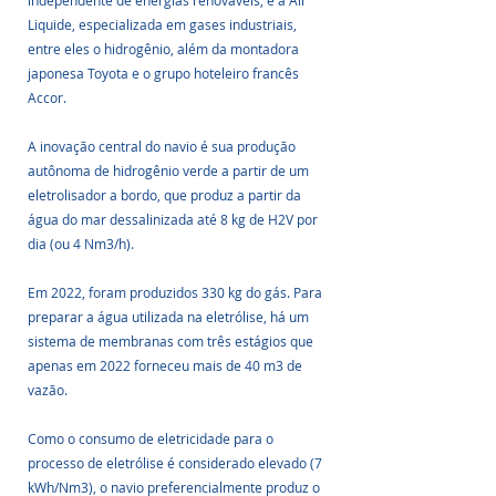
independente de energias renováveis, e a Air 
Liquide, especializada em gases industriais, 
entre eles o hidrogênio, além da montadora 
japonesa Toyota e o grupo hoteleiro francês 
Accor.
A inovação central do navio é sua produção 
autônoma de hidrogênio verde a partir de um 
eletrolisador a bordo, que produz a partir da 
água do mar dessalinizada até 8 kg de H2V por 
dia (ou 4 Nm3/h). 
Em 2022, foram produzidos 330 kg do gás. Para 
preparar a água utilizada na eletrólise, há um 
sistema de membranas com três estágios que 
apenas em 2022 forneceu mais de 40 m3 de 
vazão.
Como o consumo de eletricidade para o 
processo de eletrólise é considerado elevado (7 
kWh/Nm3), o navio preferencialmente produz o 