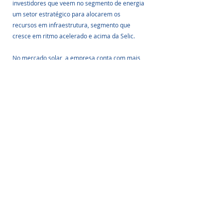
investidores que veem no segmento de energia 
um setor estratégico para alocarem os 
recursos em infraestrutura, segmento que 
cresce em ritmo acelerado e acima da Selic. 
No mercado solar, a empresa conta com mais 
de 1GWp (Gigawatt-pico) instalados, 300 usinas 
atendidas com mais de 1,8 milhões de módulos 
instalados e 100MW gerados mensalmente.
A MTR Solar tem um grande diferencial que é a 
de ser a única distribuidora de equipamentos 
para minigeração que trabalha com o conceito 
“one stop shop”, o que facilita o cliente para 
adquirir todos os equipamentos que precisa 
com um único fornecedor, sem precisar alinhar 
várias datas de entregas com diferentes 
fornecedores.
Fonte: Paranashop