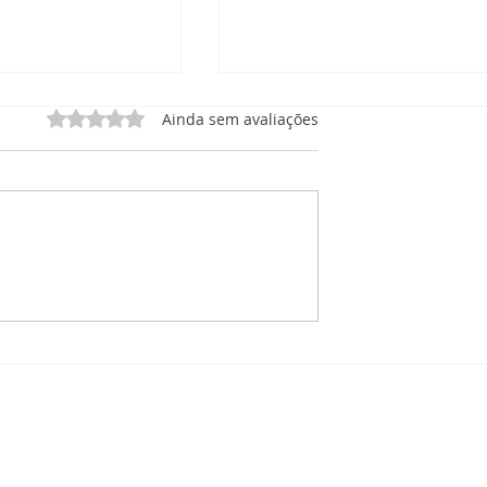
Avaliado com 0 de 5 estrelas.
Ainda sem avaliações
 Manutenção
CRM Manutenção: O que
órios, e
está incluso no Painel de
 Tudo em Um Só
Projetos para Manutençã
Solar?