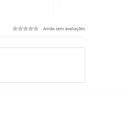
Avaliado com 0 de 5 estrelas.
Ainda sem avaliações
 Manutenção
CRM Manutenção: O que
órios, e
está incluso no Painel de
 Tudo em Um Só
Projetos para Manutençã
Solar?