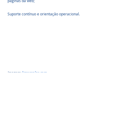
páginas da web;
Suporte contínuo e orientação operacional.
Imagem: 
limpasolar.com
O QUE VOCÊ PRECISA:
Não há qualificações ou habilidades formais 
necessárias para se tornar um membro da 
Limpa Solar  
– especialistas em limpeza de 
painéis solares, apenas uma abordagem 
profissional focada no cliente e vontade de 
tornar o negócio o mais bem-sucedido possível. 