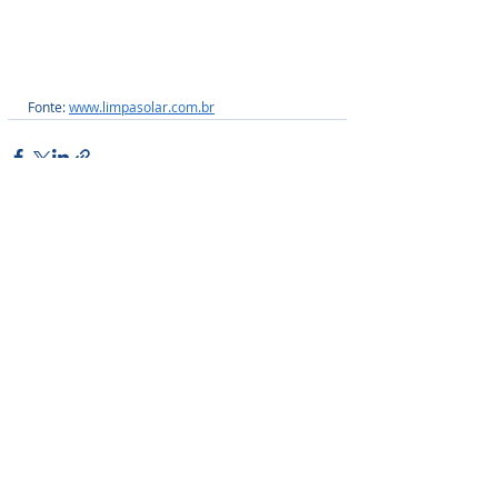
Fonte: 
www.limpasolar.com.br
Posts Relacionados
Ver tudo