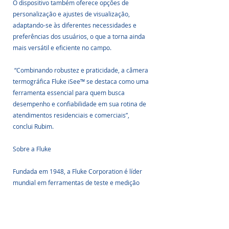
O dispositivo também oferece opções de 
personalização e ajustes de visualização, 
adaptando-se às diferentes necessidades e 
preferências dos usuários, o que a torna ainda 
mais versátil e eficiente no campo.
 “Combinando robustez e praticidade, a câmera 
termográfica Fluke iSee™ se destaca como uma 
ferramenta essencial para quem busca 
desempenho e confiabilidade em sua rotina de 
atendimentos residenciais e comerciais”, 
conclui Rubim.
Sobre a Fluke
Fundada em 1948, a Fluke Corporation é líder 
mundial em ferramentas de teste e medição 
profissionais. 
Os clientes da Fluke são técnicos, engenheiros, 
eletricistas e meteorologistas que instalam, 