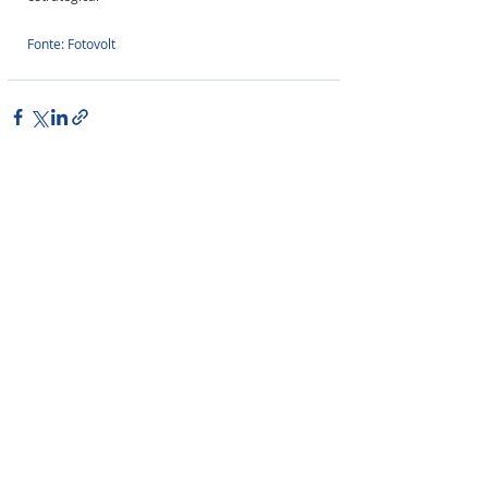
Fonte: Fotovolt
Posts Relacionados
Ver tudo