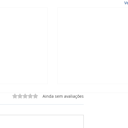
V
Avaliado com 0 de 5 estrelas.
Ainda sem avaliações