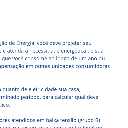
ão de Energia, você deve projetar seu 
le atenda à necessidade energética de sua
a que você consome ao longo de um ano ou 
ompensação em outras unidades consumidoras 
o quanto de eletricidade sua casa,
rminado período, para calcular qual deve
aico.
res atendidos em baixa tensão (grupo B) 
e nos meses em que a geração for igual ou 