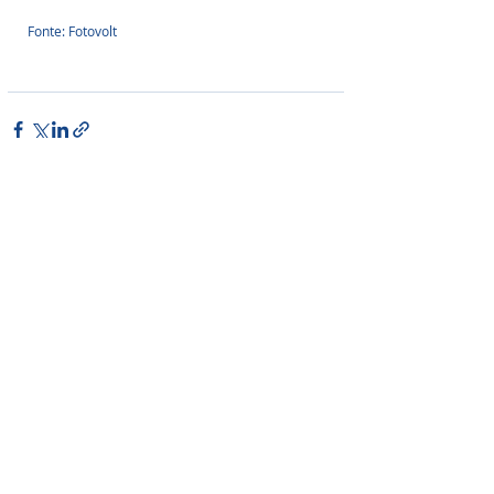
Fonte: Fotovolt
Posts Relacionados
Ver tudo