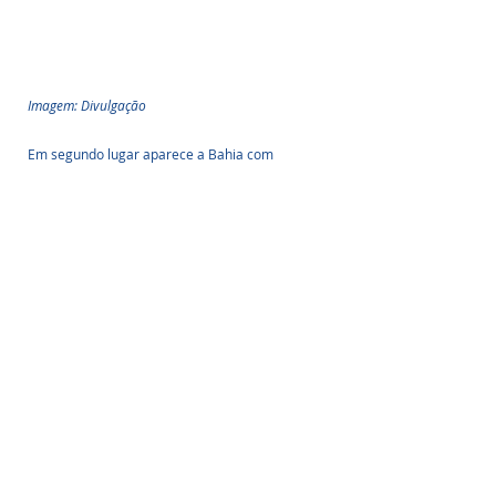
Imagem: Divulgação
Em segundo lugar aparece a Bahia com 
produção de 1.236,4 MW médios e depois, com 
uma margem grande de diferença, o Ceará 
com 732,4 MW médios, o Piauí com 648,4 MW 
médios, e o Rio Grande do Sul com 617,4 MW 
médios.
Fonte: clickpetroleoegas
Posts Relacionados
Ver tudo