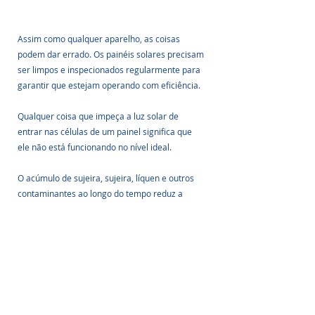
Assim como qualquer aparelho, as coisas 
podem dar errado. Os painéis solares precisam 
ser limpos e inspecionados regularmente para 
garantir que estejam operando com eficiência.
Qualquer coisa que impeça a luz solar de 
entrar nas células de um painel significa que 
ele não está funcionando no nível ideal.
O acúmulo de sujeira, sujeira, líquen e outros 
contaminantes ao longo do tempo reduz a 
eficiência dos painéis, levando a uma redução 
na produção de energia e a um aumento da 
conta de luz.
Ao oferecer a seus clientes um programa 
regular de limpeza e inspeção, você os ajudará 
a garantir que seus painéis solares estejam 