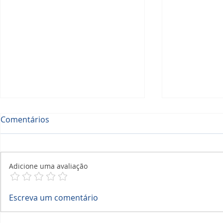
Comentários
Adicione uma avaliação
A Ferramenta Completa
Checklists
Escreva um comentário
para Gestão de Manutenção
Solar, Relat
Solar com Eficiência e
Contratos: