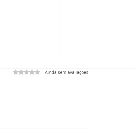
Avaliado com 0 de 5 estrelas.
Ainda sem avaliações
 Manutenção
CRM Manutenção: O que
órios, e
está incluso no Painel de
 Tudo em Um Só
Projetos para Manutençã