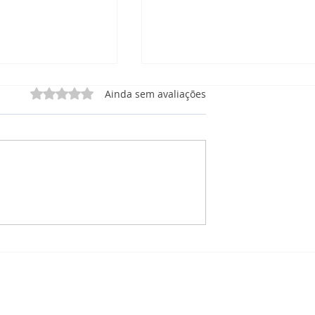
Avaliado com 0 de 5 estrelas.
Ainda sem avaliações
 Manutenção
CRM Manutenção: O que
órios, e
está incluso no Painel de
 Tudo em Um Só
Projetos para Manutençã
Solar?