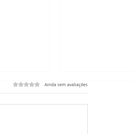
Avaliado com 0 de 5 estrelas.
Ainda sem avaliações
 Manutenção
CRM Manutenção: O que