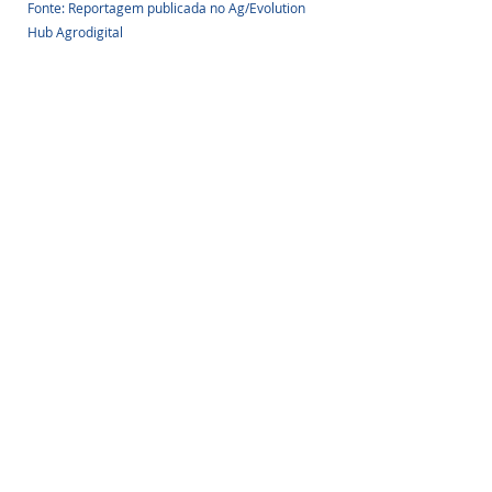
Fonte: Reportagem publicada no Ag/Evolution 
Hub Agrodigital
Quer ficar bem informado(a) sobre nossos 
informativos, e interagir com a gente? Cadastre-
se grátis e esteja sempre por dentro de todos 
os nossos conteúdos 
www.energiasolarshop.com.br
Posts Relacionados
Ver tudo