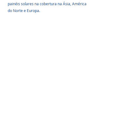
painéis solares na cobertura na Ásia, América 
do Norte e Europa.
Imagem: Divulgação
Algumas das áreas com os custos mais baixos 
para atingir o potencial máximo estão na Índia, 
onde custaria US$ 66 por megawatt-hora, e na 
China, onde custaria US$ 68 por megawatt-
hora para atingir esse potencial.
Os autores concluem que suas descobertas 