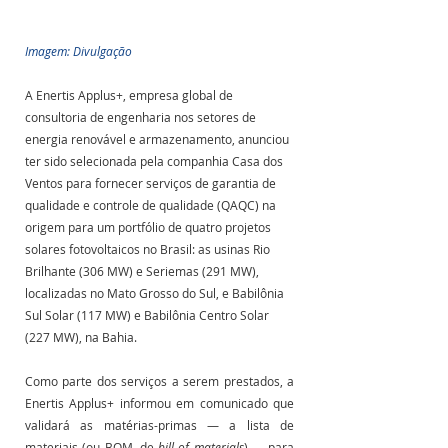
Imagem: Divulgação
A Enertis Applus+, empresa global de 
consultoria de engenharia nos setores de 
energia renovável e armazenamento, anunciou 
ter sido selecionada pela companhia Casa dos 
Ventos para fornecer serviços de garantia de 
qualidade e controle de qualidade (QAQC) na 
origem para um portfólio de quatro projetos 
solares fotovoltaicos no Brasil: as usinas Rio 
Brilhante (306 MW) e Seriemas (291 MW), 
localizadas no Mato Grosso do Sul, e Babilônia 
Sul Solar (117 MW) e Babilônia Centro Solar 
(227 MW), na Bahia.
Como parte dos serviços a serem prestados, a 
Enertis Applus+ informou em comunicado que 
validará as matérias-primas ― a lista de 
materiais (ou BOM, de 
bill of materials
) ― para 